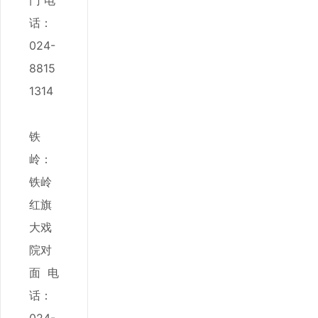
门
电
话：
024-
8815
1314
铁
岭：
铁岭
红旗
大戏
院对
面
电
话：