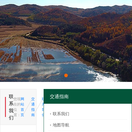
联
交通指南
您现
网
交
联
系
在的
站
通
系
位
首
指
我
我
联系我们
置：
页
南
们
们
地图导航