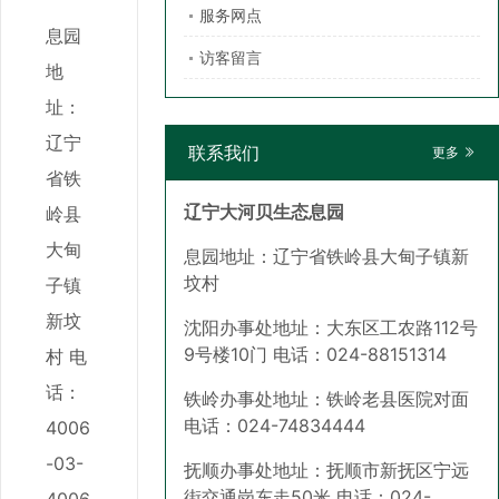
服务网点
息园
访客留言
地
址：
辽宁
联系我们
更多
省铁
辽宁大河贝生态息园
岭县
大甸
息园地址：辽宁省铁岭县大甸子镇新
坟村
子镇
新坟
沈阳办事处地址：大东区工农路112号
9号楼10门 电话：024-88151314
村
电
话：
铁岭办事处地址：铁岭老县医院对面
电话：024-74834444
4006
-03-
抚顺办事处地址：抚顺市新抚区宁远
街交通岗东走50米 电话：024-