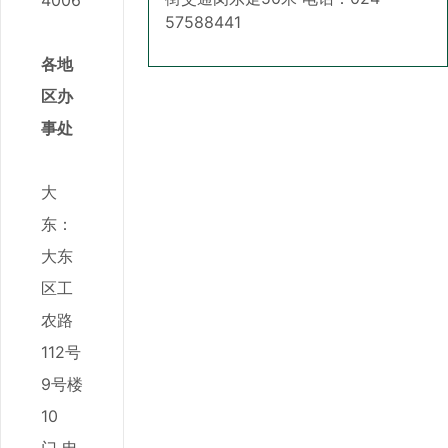
4006
57588441
各地
区办
事处
大
东：
大东
区工
农路
112号
9号楼
10