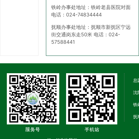
铁岭办事处地址：铁岭老县医院对面
电话：024-74834444
抚顺办事处地址：抚顺市新抚区宁远
街交通岗东走50米 电话：024-
57588441
息
沈
铁
抚