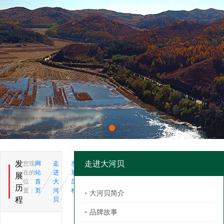
发
走进大河贝
您现
网
走
发
在的
站
进
展
展
位
首
大
历
历
置：
页
河
程
大河贝简介
程
贝
品牌故事