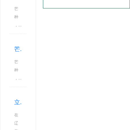
断
丝
芒
续
若
种
续
有
，
下
若
是
了
无
夏
好
芒种时节的守望
地
季
些
飘
的
天
芒
着
第
。
种
。
三
天
，
大
个
像
是
河
节
漏
二
贝
气
立夏·生机与怀念
了
十
墓
，
个
四
园
在
在
缝
节
隐
东
辽
儿
气
在