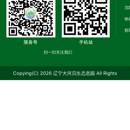
秀”
春
的
的
湿
沈
的
的
天
树
时
热
碑
时
最
铁
，
节
喧
石
节
后
都
。
闹
抚
，
。
的
笼
在
。
被
墓
凉
在
东
在
水
园
意
扫一扫关注我们
一
北
这
汽
里
便
片
，
里
调
的
收
雾
芒
，
Copying(C) 2026 辽宁大河贝生态息园 All Rights
和
榆
起
蒙
种
春
成
树
来
蒙
前
天
Reserved.
辽ICP备09006986号-1
一
、
了
里
后
总
幅
杨
，
。
气
是
湿
树
田
大
温
慢
漉
已
里
河
明
吞
漉
经
的
贝
显
吞
的