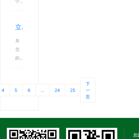
北
宁
，
中
雨
地
，
雨
第
幕
区
立
丝
九
里
立夏·风暖思长
，
夏
斜
个
，
此
是
斜
节
东
青
时
一
地
气
北
色
正
个
织
，
的
的
是“
门
着
也
立
山
暖
槛
，
是
夏
、
风
。
远
北
下
，
墨
拂
过
4
5
6
...
24
25
一
处
方
不
绿
面
了
页
的
田
像
的
，
这
山
野
南
树
万
一
、
最
方
、
物
天
近
忙
那
灰
并
，
处
息
碌
般
白