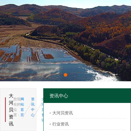
大
资讯中心
您现
网
资
大
河
在的
站
讯
河
贝
位
首
中
贝
大河贝资讯
置：
页
心
资
资
讯
讯
行业资讯