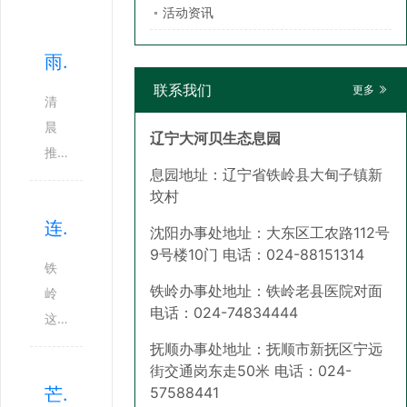
活动资讯
雨天，是用来念旧的
联系我们
更多
清
晨
辽宁大河贝生态息园
推
息园地址：辽宁省铁岭县大甸子镇新
窗
坟村
，
连雨天·长相思
天
沈阳办事处地址：大东区工农路112号
9号楼10门 电话：024-88151314
是
铁
铅
铁岭办事处地址：铁岭老县医院对面
岭
灰
电话：024-74834444
这
色
雨
抚顺办事处地址：抚顺市新抚区宁远
的
，
街交通岗东走50米 电话：024-
，
芒种与安息之地
57588441
断
雨