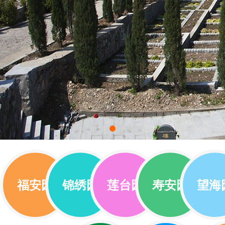
福安园
锦绣园
莲台园
寿安园
望海