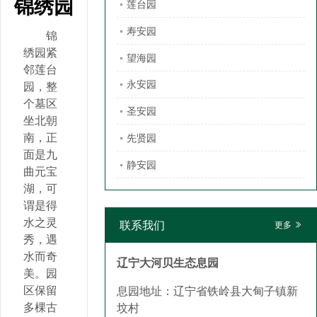
锦绣园
莲台园
寿安园
锦
绣园紧
望海园
邻莲台
永安园
园，整
个墓区
圣安园
坐北朝
南，正
先贤园
面是九
静安园
曲元宝
湖，可
谓是得
水之灵
联系我们
更多
秀，遇
水而奇
辽宁大河贝生态息园
美。园
区保留
息园地址：辽宁省铁岭县大甸子镇新
多棵古
坟村