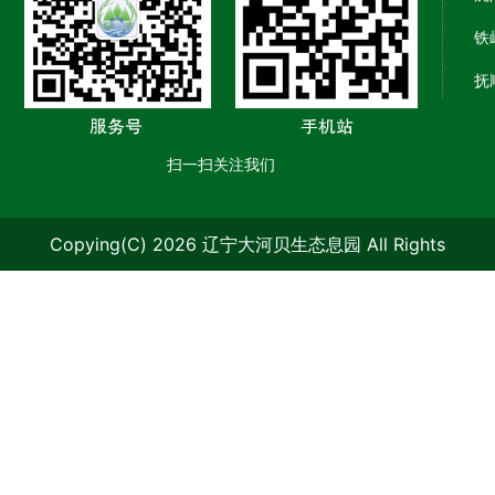
铁
抚
扫一扫关注我们
Copying(C) 2026 辽宁大河贝生态息园 All Rights
Reserved.
辽ICP备09006986号-1