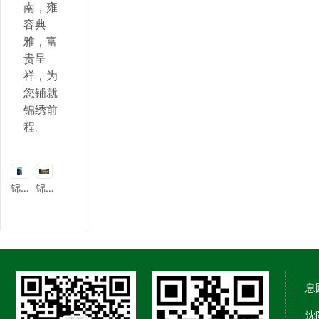
南，雍
容典
雅，富
贵呈
祥，为
您铺就
锦绣前
程。
锦绣园
锦绣园
息
沈