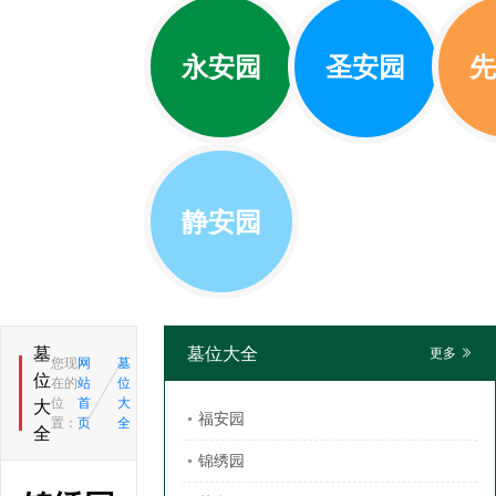
永安园
圣安园
先
静安园
墓
墓位大全
更多
您现
网
墓
位
在的
站
位
位
首
大
大
福安园
置：
页
全
全
锦绣园