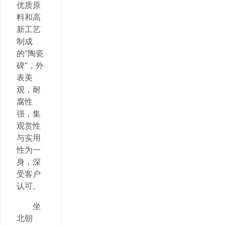
优质原
料和高
新工艺
制成
的“陶瓷
碑”，外
表美
观，耐
腐性
强，集
观赏性
与实用
性为一
身，深
受客户
认可。
坐
北朝