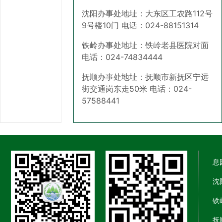
沈阳办事处地址：大东区工农路112号
9号楼10门 电话：024-88151314
铁岭办事处地址：铁岭老县医院对面
电话：024-74834444
抚顺办事处地址：抚顺市新抚区宁远
街交通岗东走50米 电话：024-
57588441
息
沈
铁
抚