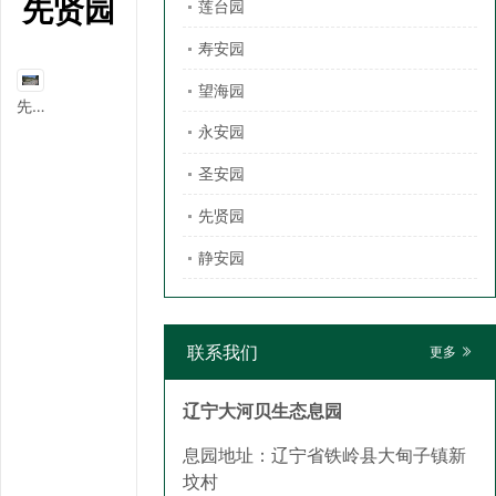
先贤园
莲台园
寿安园
望海园
先贤园
永安园
圣安园
先贤园
静安园
联系我们
更多
辽宁大河贝生态息园
息园地址：辽宁省铁岭县大甸子镇新
坟村