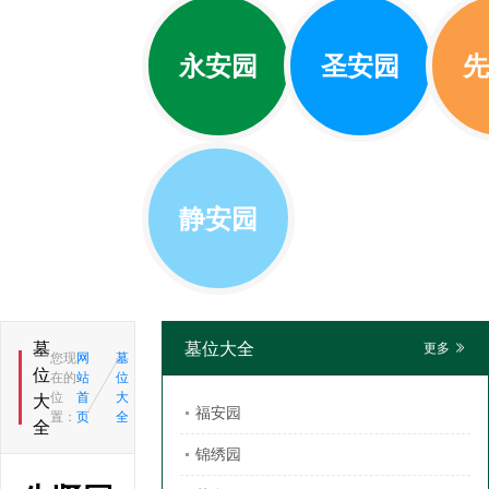
永安园
圣安园
先
静安园
墓
墓位大全
更多
您现
网
墓
位
在的
站
位
位
首
大
大
福安园
置：
页
全
全
锦绣园