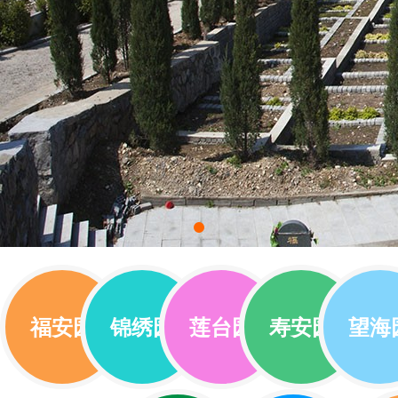
福安园
锦绣园
莲台园
寿安园
望海