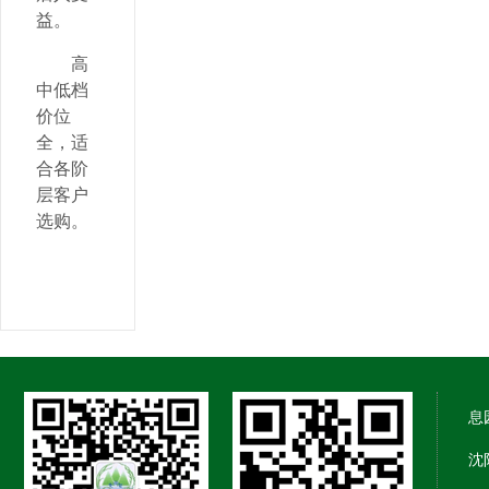
益。
高
中低档
价位
全，适
合各阶
层客户
选购。
息
沈