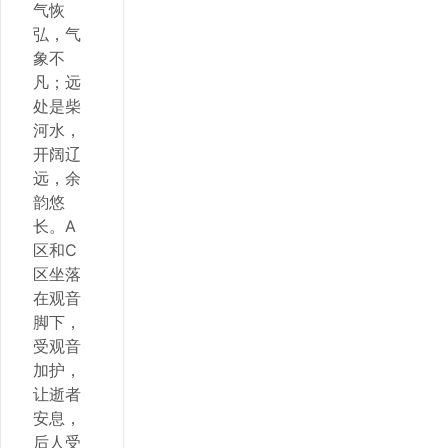
气恢
弘，气
象不
凡；远
处是柴
河水，
开阔辽
远，余
韵悠
长。A
区和C
区坐落
在观音
脚下，
受观音
加护，
让逝者
安息，
后人受