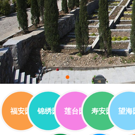
福安园
锦绣园
莲台园
寿安园
望海