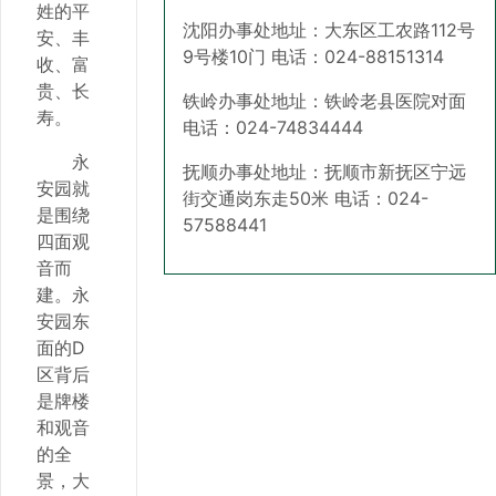
姓的平
沈阳办事处地址：大东区工农路112号
安、丰
9号楼10门 电话：024-88151314
收、富
贵、长
铁岭办事处地址：铁岭老县医院对面
寿。
电话：024-74834444
永
抚顺办事处地址：抚顺市新抚区宁远
安园就
街交通岗东走50米 电话：024-
是围绕
57588441
四面观
音而
建。永
安园东
面的D
区背后
是牌楼
和观音
的全
景，大