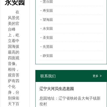
永安园
莲台园
寿安园
在
风景优
望海园
美的官
永安园
台峰
上，屹
圣安园
立着中
国海拔
先贤园
最高的
静安园
四面观
音像。
相传，
观音菩
联系我们
更多
萨有四
个化
辽宁大河贝生态息园
身，分
别保佑
息园地址：辽宁省铁岭县大甸子镇新
天下百
坟村