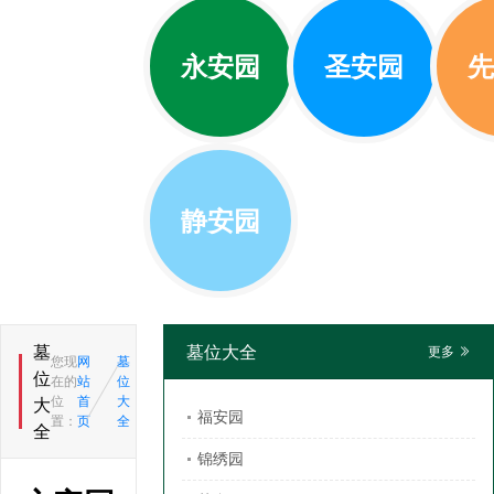
永安园
圣安园
先
静安园
墓
墓位大全
更多
您现
网
墓
位
在的
站
位
位
首
大
大
福安园
置：
页
全
全
锦绣园