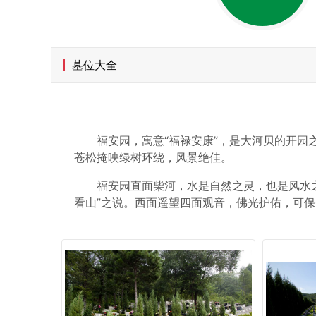
墓位大全
福安园，寓意“福禄安康”，是大河贝的开
苍松掩映绿树环绕，风景绝佳。
福安园直面柴河，水是自然之灵，也是风水之
看山”之说。西面遥望四面观音，佛光护佑，可