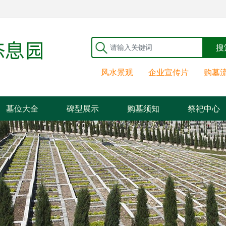
搜
风水景观
企业宣传片
购墓
墓位大全
碑型展示
购墓须知
祭祀中心