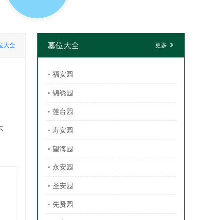
墓位大全
位大全
更多
福安园
锦绣园
，
莲台园
不
寿安园
望海园
永安园
圣安园
先贤园