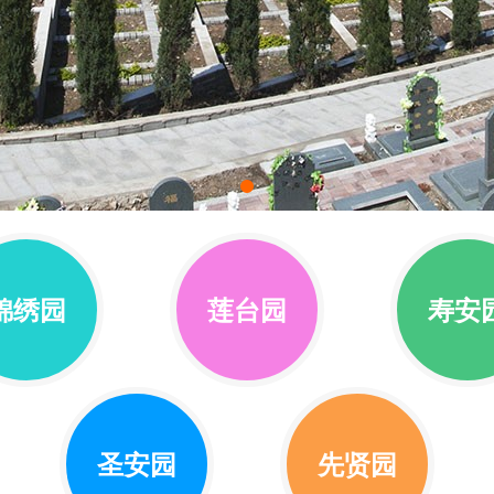
锦绣园
莲台园
寿安
圣安园
先贤园