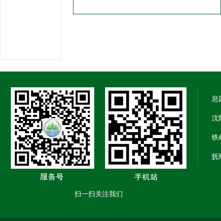
息
沈
铁
抚
扫一扫关注我们