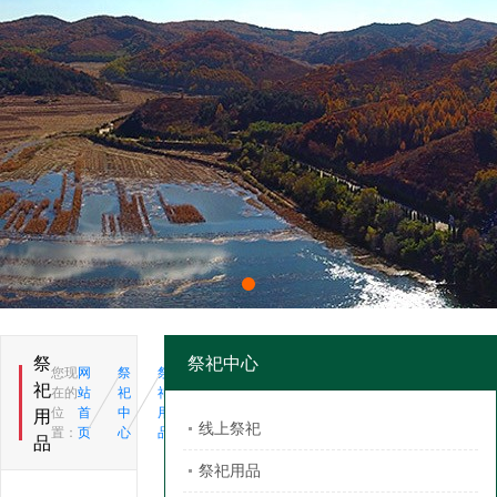
祭
祭祀中心
您现
网
祭
祭
祀
在的
站
祀
祀
位
首
中
用
用
线上祭祀
置：
页
心
品
品
祭祀用品