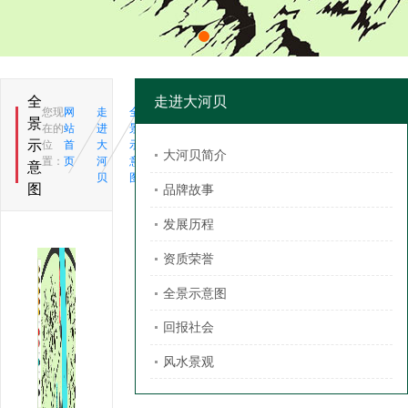
全
走进大河贝
您现
网
走
全
景
在的
站
进
景
示
位
首
大
示
大河贝简介
置：
页
河
意
意
贝
图
图
品牌故事
发展历程
资质荣誉
全景示意图
回报社会
风水景观