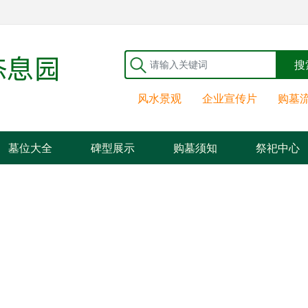
搜
风水景观
企业宣传片
购墓
墓位大全
碑型展示
购墓须知
祭祀中心