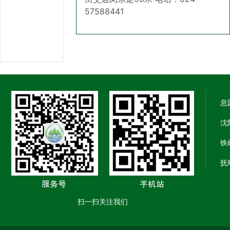
57588441
息
沈
铁
抚
扫一扫关注我们