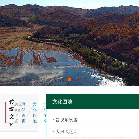
传
文化园地
您现
网
文
传
统
在的
站
化
统
位
首
园
文
文
音视频展播
置：
页
地
化
化
大河贝之音