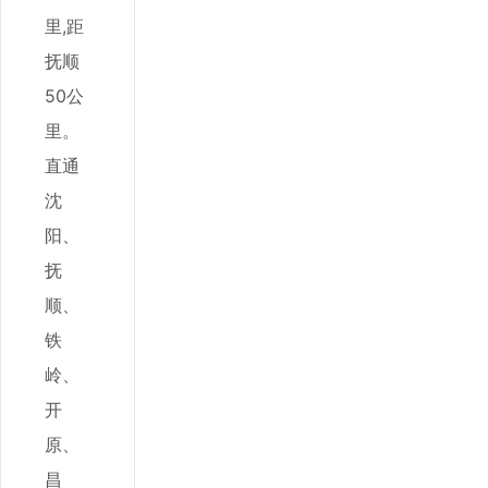
里,距
抚顺
50公
里。
直通
沈
阳、
抚
顺、
铁
岭、
开
原、
昌