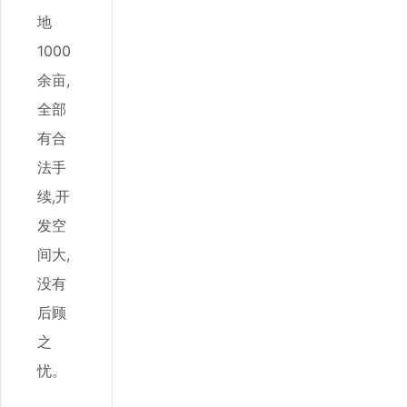
地
1000
余亩,
全部
有合
法手
续,开
发空
间大,
没有
后顾
之
忧。