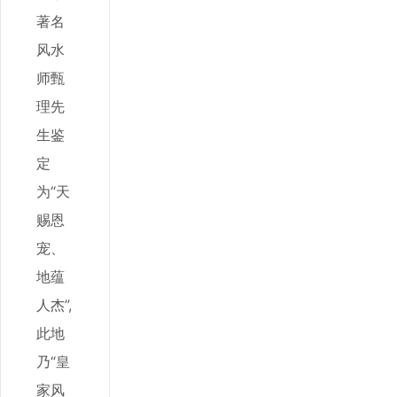
著名
风水
师甄
理先
生鉴
定
为“天
赐恩
宠、
地蕴
人杰”,
此地
乃“皇
家风