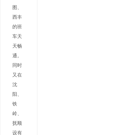
图、
西丰
的班
车天
天畅
通。
同时
又在
沈
阳、
铁
岭、
抚顺
设有