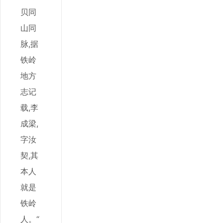
贝同
山同
脉,据
铁岭
地方
志记
载,李
成梁,
字汝
契,其
本人
就是
铁岭
人。“