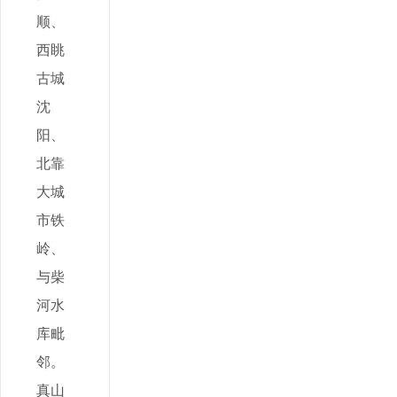
顺、
西眺
古城
沈
阳、
北靠
大城
市铁
岭、
与柴
河水
库毗
邻。
真山