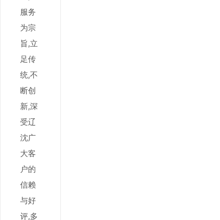
服务
为宗
旨,立
足传
统,不
断创
新,深
受辽
沈广
大客
户的
信赖
与好
评,多