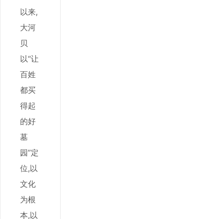
以来,
大河
贝
以“让
百姓
都买
得起
的好
墓
园”定
位,以
文化
为根
本,以