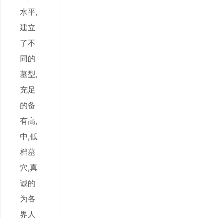
水平,
建立
了不
同的
墓型,
充足
的备
有高,
中,低
档墓
穴,真
诚的
为各
界人