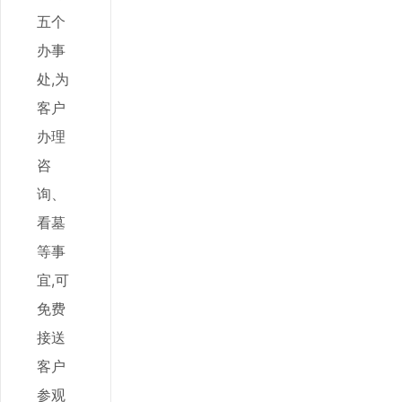
五个
办事
处,为
客户
办理
咨
询、
看墓
等事
宜,可
免费
接送
客户
参观