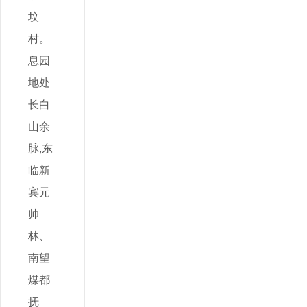
坟
村。
息园
地处
长白
山余
脉,东
临新
宾元
帅
林、
南望
煤都
抚