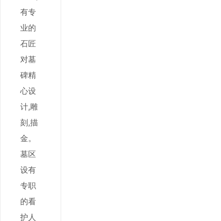
有专
业的
石匠
对墓
碑精
心设
计,雕
刻,描
金。
墓区
设有
专职
的看
护人