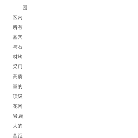
园
区内
所有
墓穴
与石
材均
采用
高质
量的
顶级
花冈
岩,超
大的
墓距