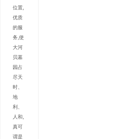
位置,
优质
的服
务,使
大河
贝墓
园占
尽天
时、
地
利、
人和,
真可
谓是