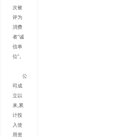
次被
评为
消费
者“诚
信单
位”。
公
司成
立以
来,累
计投
入使
用资