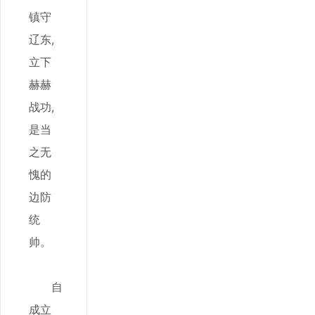
镇守
辽东,
立下
赫赫
战功,
是当
之无
愧的
边防
统
帅。
自
成立