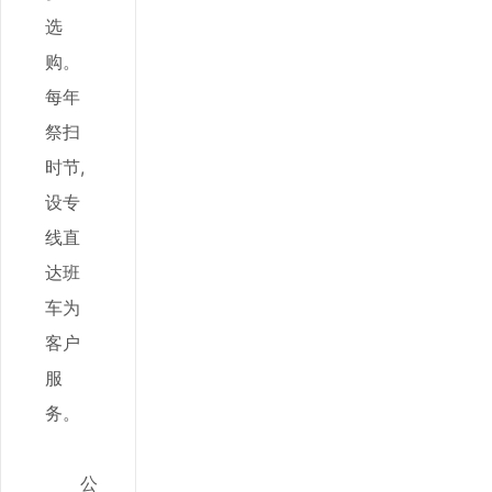
选
购。
每年
祭扫
时节,
设专
线直
达班
车为
客户
服
务。
公