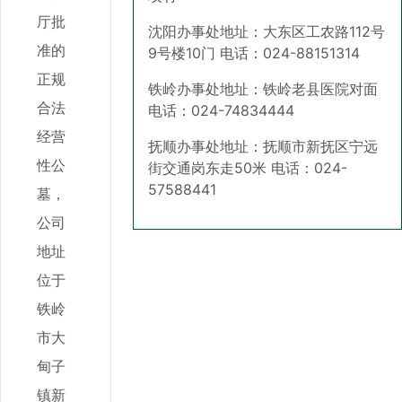
厅批
沈阳办事处地址：大东区工农路112号
准的
9号楼10门 电话：024-88151314
正规
铁岭办事处地址：铁岭老县医院对面
合法
电话：024-74834444
经营
抚顺办事处地址：抚顺市新抚区宁远
性公
街交通岗东走50米 电话：024-
57588441
墓，
公司
地址
位于
铁岭
市大
甸子
镇新