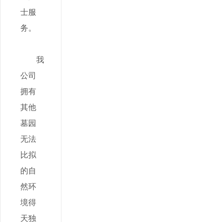
士服
务。
我
公司
拥有
其他
墓园
无法
比拟
的自
然环
境得
天独