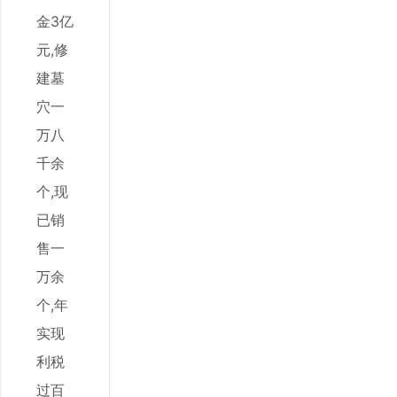
金3亿
元,修
建墓
穴一
万八
千余
个,现
已销
售一
万余
个,年
实现
利税
过百