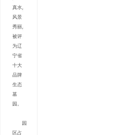
真水,
风景
秀丽,
被评
为辽
宁省
十大
品牌
生态
墓
园。
园
区占