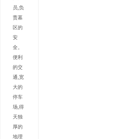
员,负
责墓
区的
安
全。
便利
的交
通,宽
大的
停车
场,得
天独
厚的
地理