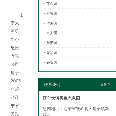
莲台园
寿安园
辽
宁大
望海园
河贝
永安园
生态
圣安园
息园
先贤园
有限
静安园
公司
建于
2005
联系我们
更多
年,是
经辽
辽宁大河贝生态息园
宁省
息园地址：辽宁省铁岭县大甸子镇新
民政
坟村