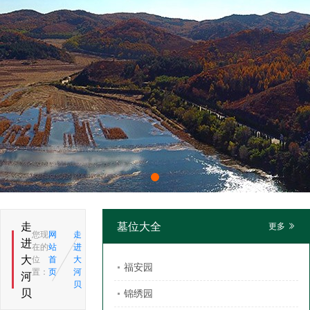
走
墓位大全
更多
您现
网
走
进
在的
站
进
大
位
首
大
福安园
置：
页
河
河
贝
贝
锦绣园