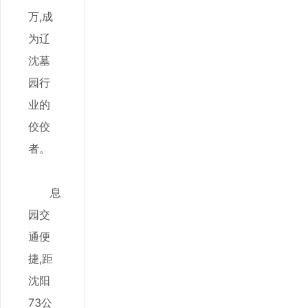
万,成
为辽
沈墓
园行
业的
佼佼
者。
息
园交
通便
捷,距
沈阳
73公