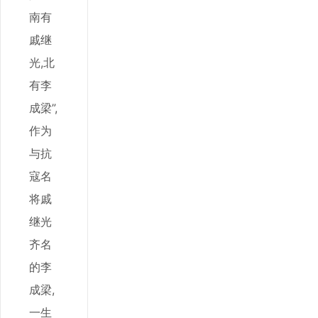
南有
戚继
光,北
有李
成梁”,
作为
与抗
寇名
将戚
继光
齐名
的李
成梁,
一生