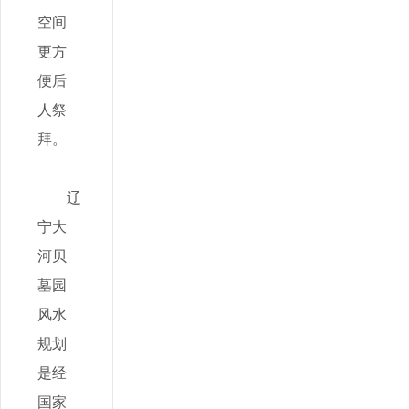
空间
更方
便后
人祭
拜。
辽
宁大
河贝
墓园
风水
规划
是经
国家