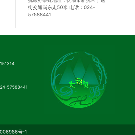
抚顺办事处地址：抚顺市新抚区宁远
街交通岗东走50米 电话：024-
57588441
51314
57588441
006986号-1