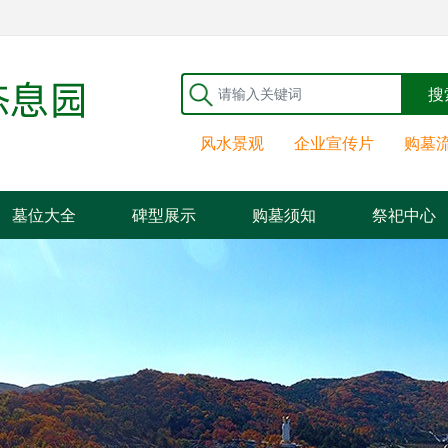
搜
风水景观
企业宣传片
购墓
墓位大全
碑型展示
购墓须知
祭祀中心