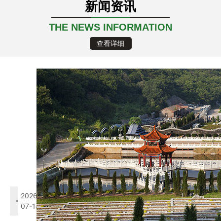
新闻资讯
THE NEWS INFORMATION
查看详细
14
2026-07
雨天，是用来念旧的
清晨推窗，天是铅灰色的，雨丝若有若无地飘着。大河
在雨幕里，青色的山、墨绿...
连雨天·长相思
2026-
07-14