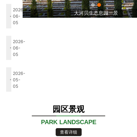
芒种与安息之地
2026-
大河贝生态息园一景
06-
05
芒种时节的守望
2026-
06-
05
立夏·生机与怀念
2026-
05-
05
园区景观
PARK LANDSCAPE
查看详细