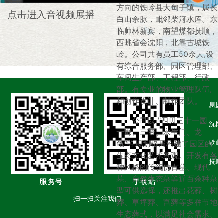
方向的铁岭县大甸子镇，属长
点击进入音视频展播
白山余脉，毗邻柴河水库。东
临帅林新宾，南望煤都抚顺，
西眺省会沈阳，北靠古城铁
岭。公司共有员工50余人,设
有综合服务部、园区管理部、
车间生产部、工程部、行政
部。有专业的物业管理队伍,
和创作设计、制作团队。
息
公司以 "四贝三十一园、
沈
一廊、三带、永生门、龙
铁
龟”等规划格局构建了园区的
生态文化艺术景观。开发有各
抚
种风格的传统仿古墓、现代
墓、自然生态墓等近百余种墓
型可供选择，还推出花葬、树
扫一扫关注我们
葬、草坪葬、宫葬等多种节地
生态葬式，以满足社会需求。