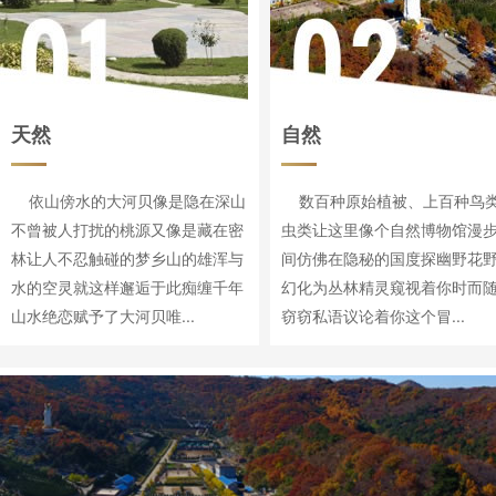
天然
自然
依山傍水的大河贝像是隐在深山
数百种原始植被、上百种鸟
不曾被人打扰的桃源又像是藏在密
虫类让这里像个自然博物馆漫
林让人不忍触碰的梦乡山的雄浑与
间仿佛在隐秘的国度探幽野花
水的空灵就这样邂逅于此痴缠千年
幻化为丛林精灵窥视着你时而
山水绝恋赋予了大河贝唯...
窃窃私语议论着你这个冒...