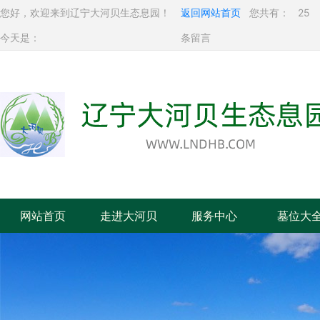
您好，欢迎来到辽宁大河贝生态息园！
返回网站首页
您共有：
25
今天是：
条留言
网站首页
走进大河贝
服务中心
墓位大